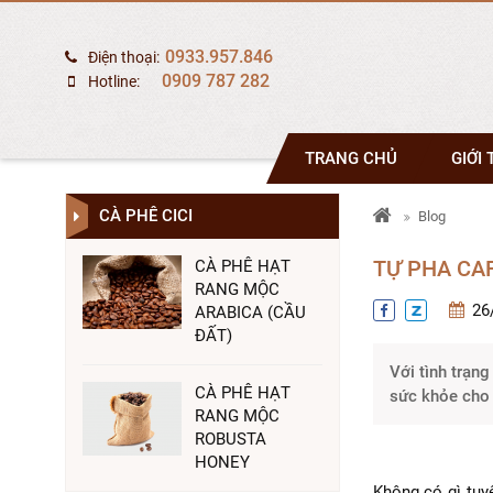
0933.957.846
Điện thoại:
0909 787 282
Hotline:
TRANG CHỦ
GIỚI 
CÀ PHÊ CICI
Blog
TỰ PHA CA
CÀ PHÊ HẠT
RANG MỘC
26
ARABICA (CẦU
ĐẤT)
Với tình trạng
CÀ PHÊ HẠT
sức khỏe cho 
RANG MỘC
ROBUSTA
HONEY
Không có gì tuy