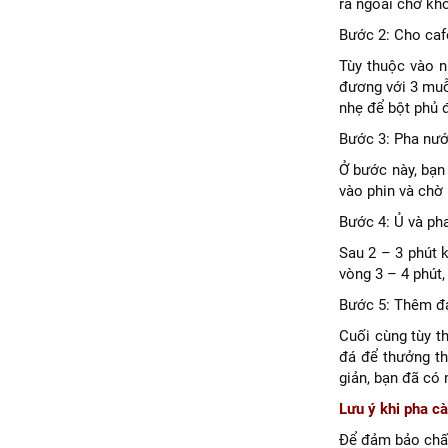
ra ngoài chờ khô
Bước 2: Cho caf
Tùy thuộc vào n
đương với 3 muỗ
nhẹ để bột phủ 
Bước 3: Pha nướ
Ở bước này, bạn
vào phin và chờ
Bước 4: Ủ và ph
Sau 2 – 3 phút 
vòng 3 – 4 phút,
Bước 5: Thêm đ
Cuối cùng tùy t
đá để thưởng th
giản, bạn đã có
Lưu ý khi pha c
Để đảm bảo chất