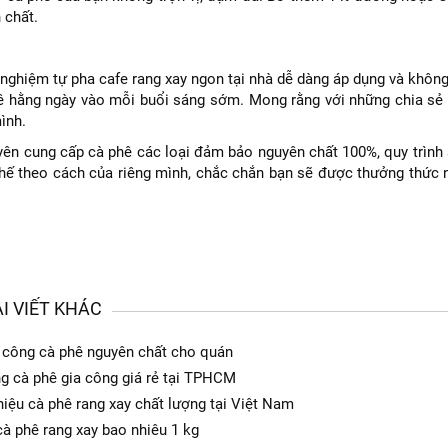
 chất.
 nghiệm tự pha cafe rang xay ngon tại nhà dễ dàng áp dụng và không
ê hằng ngày vào mỗi buổi sáng sớm. Mong rằng với những chia sẻ
ình.
yên cung cấp cà phê các loại đảm bảo nguyên chất 100%, quy trình 
chế theo cách của riêng mình, chắc chắn bạn sẽ được thưởng thức
I VIẾT KHÁC
 công cà phê nguyên chất cho quán
g cà phê gia công giá rẻ tại TPHCM
iệu cà phê rang xay chất lượng tại Việt Nam
cà phê rang xay bao nhiêu 1 kg