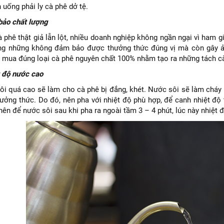
 uống phải ly cà phê dở tệ.
bảo chất lượng
cà phê thật giả lẫn lột, nhiều doanh nghiệp không ngần ngại vì ham
ng những không đảm bảo được thưởng thức đúng vị mà còn gây ản
ần mua đúng loại cà phê nguyên chất 100% nhằm tạo ra những tách 
 độ nước cao
ôi quá cao sẽ làm cho cà phê bị đắng, khét. Nước sôi sẽ làm cháy 
hưởng thức. Do đó, nên pha với nhiệt độ phù hợp, để canh nhiệt độ
nên để nước sôi sau khi pha ra ngoài tầm 3 – 4 phút, lúc này nhiệt