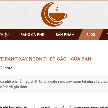
THIỆU
RANG CÀ PHÊ
SẢN PHẨM
BLOG
FE RANG XAY NGON THEO CÁCH CỦA BẠN
/11/2021
 cà phê pha lẫn tạp chất, tự pha cafe rang xay ngon tại nhà vừa giúp
mình và gia đình.
ệt vời hơn việc tự tay tạo ra một tách cà phê thơm ngon ngay tại