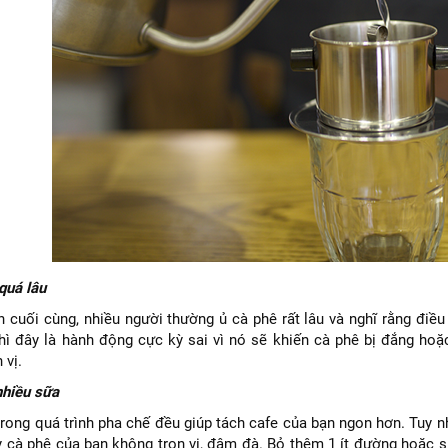
quá lâu
 cuối cùng, nhiều người thường ủ cà phê rất lâu và nghĩ rằng điều
hì đây là hành động cực kỳ sai vì nó sẽ khiến cà phê bị đắng hoặc
 vị.
nhiều sữa
rong quá trình pha chế đều giúp tách cafe của bạn ngon hơn. Tuy n
y cà phê của bạn không trọn vị, đậm đà. Bỏ thêm 1 ít đường hoặc