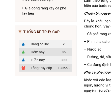
Làm theo từng b
hiện các bước n
Gia công rang xay cà phê
lấy liền
Chuẩn bị nguyên
Đây là khâu bạn
chóng hơn. Vậy d
THỐNG KÊ TRUY CẬP
+ Cà phê rang xa
+ Phin pha cafe
Đang online
2
+ Nước sôi
Hôm nay
85
+ Đường, đá, sữ
Tuần này
390
+ Ca đong định 
Tổng truy cập
130563
Pha cà phê ngo
Khác với các loạ
ngon, hương vị 
nguyên liệu vừa 