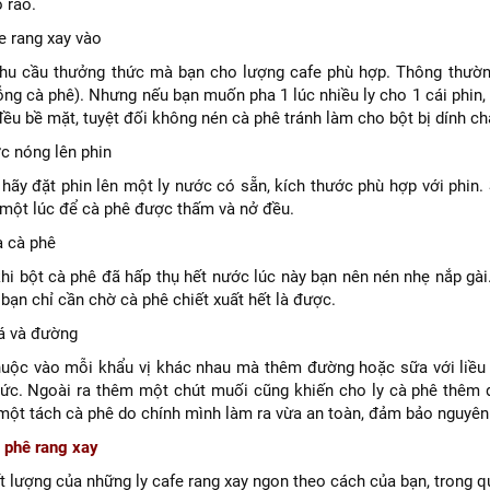
 ráo.
e rang xay vào
hu cầu thưởng thức mà bạn cho lượng cafe phù hợp. Thông thường
ng cà phê). Nhưng nếu bạn muốn pha 1 lúc nhiều ly cho 1 cái phin, 
đều bề mặt, tuyệt đối không nén cà phê tránh làm cho bột bị dính c
c nóng lên phin
 hãy đặt phin lên một ly nước có sẵn, kích thước phù hợp với phi
 một lúc để cà phê được thấm và nở đều.
a cà phê
khi bột cà phê đã hấp thụ hết nước lúc này bạn nên nén nhẹ nắp gà
 bạn chỉ cần chờ cà phê chiết xuất hết là được.
á và đường
huộc vào mỗi khẩu vị khác nhau mà thêm đường hoặc sữa với liều
ức. Ngoài ra thêm một chút muối cũng khiến cho ly cà phê thêm 
 một tách cà phê do chính mình làm ra vừa an toàn, đảm bảo nguyên 
à phê rang xay
 lượng của những ly cafe rang xay ngon theo cách của bạn, trong qu