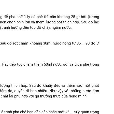
 để pha chế 1 ly cà phê thì cần khoảng 25 gr bột (tương
nên chọn phin lớn và thêm lượng bột thích hợp. Sau đó lắc
hặt ảnh hưởng đến tốc độ chảy, ngấm nước.
n. Sau đó rót chậm khoảng 30ml nước nóng từ 85 – 90 độ C
i. Hãy tiếp tục châm thêm 50ml nước sôi và ủ cà phê trong
 lượng thích hợp. Sau đó khuấy đều và thêm vào một chút
đậm đà, quyến rũ hơn nhiều. Như vậy với những bước đơn
chất lại phù hợp với gu thưởng thức của riêng mình.
á trình pha chế bạn cần cân nhắc một vài lưu ý quan trọng