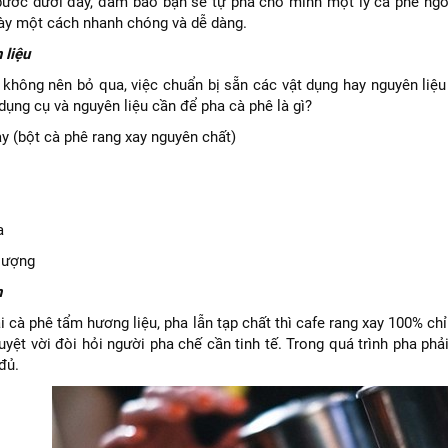
ước dưới đây, đảm bảo bạn sẽ tự pha cho mình một ly cà phê ngon
ày một cách nhanh chóng và dễ dàng.
 liệu
 không nên bỏ qua, việc chuẩn bị sẵn các vật dụng hay nguyên liệu 
ụng cụ và nguyên liệu cần để pha cà phê là gì?
y (bột cà phê rang xay nguyên chất)
a
lượng
n
i cà phê tẩm hương liệu, pha lẫn tạp chất thì cafe rang xay 100% ch
tuyệt vời đòi hỏi người pha chế cần tinh tế. Trong quá trình pha p
đủ.