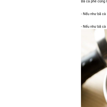
Bã cà phê cũng l
- Nếu như bã cà
- Nếu như bã cà 