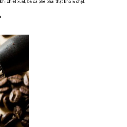
i chiết xuất, bã cà phê phải thật khô & chặt.
n