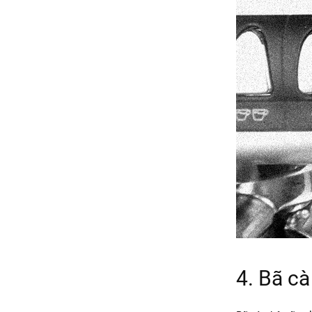
4. Bã cà