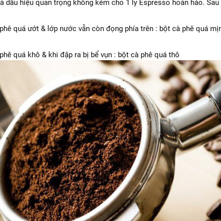
à dấu hiệu quan trọng không kém cho 1 ly Espresso hoàn hảo. Sau kh
 phê quá ướt & lớp nước vẫn còn đọng phía trên : bột cà phê quá mị
phê quá khô & khi đập ra bị bể vụn : bột cà phê quá thô