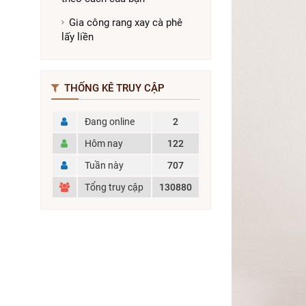
Gia công rang xay cà phê
lấy liền
THỐNG KÊ TRUY CẬP
Đang online
2
Hôm nay
122
Tuần này
707
Tổng truy cập
130880