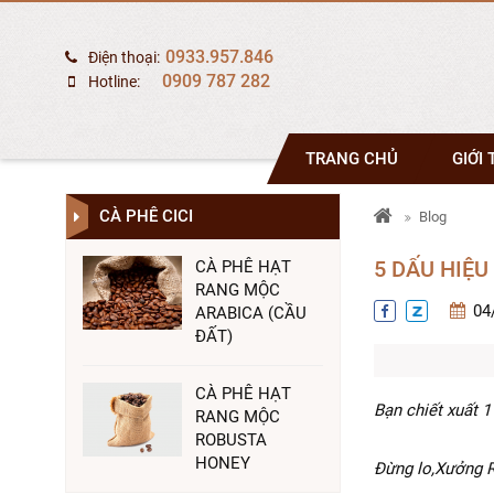
0933.957.846
Điện thoại:
0909 787 282
Hotline:
TRANG CHỦ
GIỚI 
CÀ PHÊ CICI
Blog
5 DẤU HIỆU
CÀ PHÊ HẠT
RANG MỘC
04
ARABICA (CẦU
ĐẤT)
CÀ PHÊ HẠT
Bạn chiết xuất 1
RANG MỘC
ROBUSTA
HONEY
Đừng lo,Xưởng R