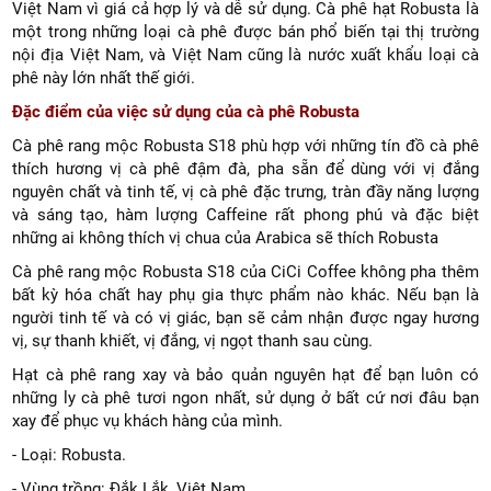
Việt Nam vì giá cả hợp lý và dễ sử dụng. Cà phê hạt Robusta là
một trong những loại cà phê được bán phổ biến tại thị trường
nội địa Việt Nam, và Việt Nam cũng là nước xuất khẩu loại cà
phê này lớn nhất thế giới.
Đặc điểm của việc sử dụng của cà phê Robusta
Cà phê rang mộc Robusta S18 phù hợp với những tín đồ cà phê
thích hương vị cà phê đậm đà, pha sẵn để dùng với vị đắng
nguyên chất và tinh tế, vị cà phê đặc trưng, ​​tràn đầy năng lượng
và sáng tạo, hàm lượng Caffeine rất phong phú và đặc biệt
những ai không thích vị chua của Arabica sẽ thích Robusta
Cà phê rang mộc Robusta S18 của CiCi Coffee không pha thêm
bất kỳ hóa chất hay phụ gia thực phẩm nào khác. Nếu bạn là
người tinh tế và có vị giác, bạn sẽ cảm nhận được ngay hương
vị, sự thanh khiết, vị đắng, vị ngọt thanh sau cùng.
Hạt cà phê rang xay và bảo quản nguyên hạt để bạn luôn có
những ly cà phê tươi ngon nhất, sử dụng ở bất cứ nơi đâu bạn
xay để phục vụ khách hàng của mình.
- Loại: Robusta.
- Vùng trồng: Đắk Lắk, Việt Nam.