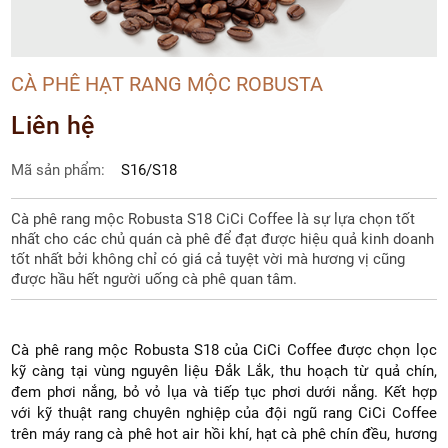
CÀ PHÊ HẠT RANG MỘC ROBUSTA
Liên hệ
Mã sản phẩm:
S16/S18
Cà phê rang mộc Robusta S18 CiCi Coffee là sự lựa chọn tốt
nhất cho các chủ quán cà phê để đạt được hiệu quả kinh doanh
tốt nhất bởi không chỉ có giá cả tuyệt vời mà hương vị cũng
được hầu hết người uống cà phê quan tâm.
Cà phê rang mộc Robusta S18 của CiCi Coffee được chọn lọc
kỹ càng tại vùng nguyên liệu Đắk Lắk, thu hoạch từ quả chín,
đem phơi nắng, bỏ vỏ lụa và tiếp tục phơi dưới nắng. Kết hợp
với kỹ thuật rang chuyên nghiệp của đội ngũ rang CiCi Coffee
trên máy rang cà phê hot air hồi khí, hạt cà phê chín đều, hương