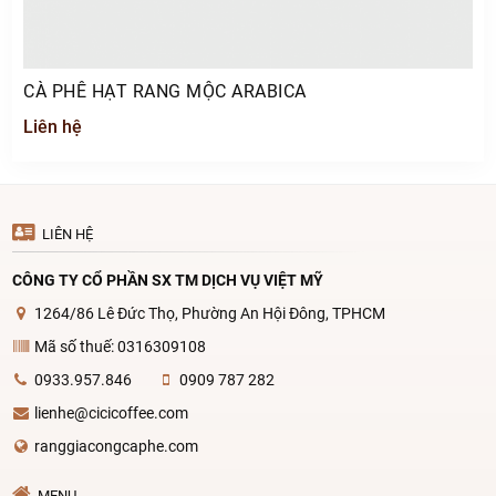
CÀ PHÊ HẠT RANG MỘC ARABICA
Liên hệ
LIÊN HỆ
CÔNG TY CỔ PHẦN SX TM DỊCH VỤ VIỆT MỸ
1264/86 Lê Đức Thọ, Phường An Hội Đông, TPHCM
Mã số thuế: 0316309108
0933.957.846
0909 787 282
lienhe@cicicoffee.com
ranggiacongcaphe.com
MENU