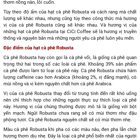
thơm nồng nàn, lôi cuốn.
Tùy theo độ ẩm của hạt cà phê Robusta và cách rang mà chất
lượng sẽ khác nhau, nhưng cũng tùy theo công thức mà hương
vị của cà phê Robusta cũng sẽ khác nhau. Và hương vị của
những hạt cà phê Robusta tại CiCi Coffee sẽ là hương vị truyền
thống và nguyên bản mà những người yêu cà phê luôn yêu mến.
Đặc điểm của hạt cà phê Robusta
Cà phê Robusta hay còn gọi là cà phê vối, là giống cà phê quan
trọng thứ hai trong số các loài cà phê. Khoảng 39% sản phẩm
cà phê được làm từ loại cà phê này. Cà phê Robusta chứa hàm
lượng caffeine cao hơn Arabica (khoảng 2%, vị đắng mạnh), có
mùi nồng và vị kém nguyên chất hơn cà phê Arabica.
Vị của cà phê Robusta thay đổi từ trung tính đến rất khó uống
nên chỉ thích hợp cho những người thực sự thích loại cà phê
này. Hương vị của chúng thường được mô tả là giống với bột
yến mạch. Ngửi Robusta chưa rang sẽ có mùi thơm như đậu
phộng tươi. Cà phê Robusta nguyên chất sẽ có mùi thơm nhẹ.
Màu cà phê Robusta khi pha có các màu nâu, đen pha lẫn chút
hương thơm dịu nhẹ. Đây là loại cà phê phổ biến nhất của người