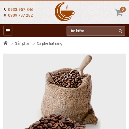
0933.957.846
0
0909 787 282
Sản phẩm
Cà phê hạt rang