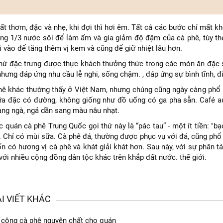
ất thơm, đặc và nhẹ, khi đợi thì hơi êm. Tất cả các bước chỉ mất k
g 1/3 nước sôi để làm ấm và gia giảm độ đậm của cà phê, tùy the
 vào để tăng thêm vị kem và cũng để giữ nhiệt lâu hơn.
thứ đặc trưng được thực khách thưởng thức trong các món ăn đặc s
hưng đáp ứng nhu cầu lễ nghi, sống chậm. , đáp ứng sự bình tĩnh, đi
hê khác thường thấy ở Việt Nam, nhưng chúng cũng ngày càng phổ biế
 đặc có đường, không giống như đồ uống có ga pha sẵn. Café au
ng ngà, ngả dần sang màu nâu nhạt.
quán cà phê Trung Quốc gọi thứ này là “pác tau” - một ít tiền: "bạc"
. Chỉ có mùi sữa. Cà phê đá, thường được phục vụ với đá, cũng phổ
 có hương vị cà phê và khát giải khát hơn. Sau này, với sự phân tá
ới nhiều cộng đồng dân tộc khác trên khắp đất nước. thế giới.
I VIẾT KHÁC
 công cà phê nguyên chất cho quán