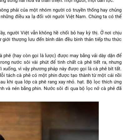
ng sống hài hòa và thân thiện. mọi người, mọi dân tộc.
không phải của một nhóm người có truyền thống hay chủng
à những điều xa lạ đối với người Việt Nam. Chúng ta có thể
ây, người Việt vẫn không hề chối bỏ hay kỳ thị. Ở nơi chịu
 giới thượng lưu đến bình dân đều bình thản tiếp thu thức
à phê (hay còn gọi là lược) được may bằng vải dày dặn để
ong nước sôi vài phút để tinh chất cà phê tiết ra, nhưng
 xuống, vì vậy phương pháp này được gọi là cà phê bít tất.
 Mỗi tách cà phê có một phin được tạo thành từ một cái nồi
au khi qua lớp cà phê rang xay nhỏ. hạt. Bộ lọc thích ứng
nh và nén bằng phin. Nước sôi đi qua bộ lọc nở cà phê đã