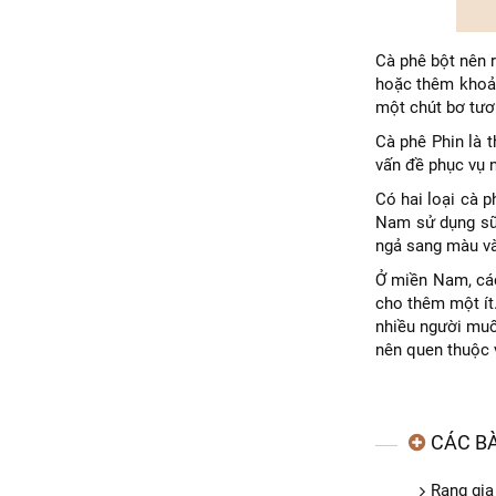
Cà phê bột nên r
hoặc thêm khoản
một chút bơ tươi
Cà phê Phin là 
vấn đề phục vụ n
Có hai loại cà p
Nam sử dụng sữa
ngả sang màu và
Ở miền Nam, các 
cho thêm một ít
nhiều người muốn
nên quen thuộc v
CÁC BÀ
Rang gia