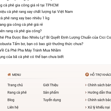
g cà phê gia công giá rẻ tại TPHCM
iệu cà phê rang xay chất lượng tại Việt Nam
cà phê rang xay bao nhiêu 1 kg
rang gia công cà phê giá rẻ
nên rang cà phê gia công?
hê Pha Được Bao Nhiêu Ly? Bí Quyết Định Lượng Chuẩn của Cici C
obusta Tẩm bơ, bạn có bao giờ thưởng thức chưa?
 Về Cà Phê Pha Máy Tránh Mua Nhầm
ụng của bã cà phê có thể bạn chưa biết
MENU
HỖ TRỢ KHÁC
Trang chủ
Giới Thiệu
Chính sách bá
Rang cà phê
Sản phẩm
Hướng dẫn tha
Blog
Tuyển dụng
Chính sách bả
Liên hệ
Xử lý khiếu nại