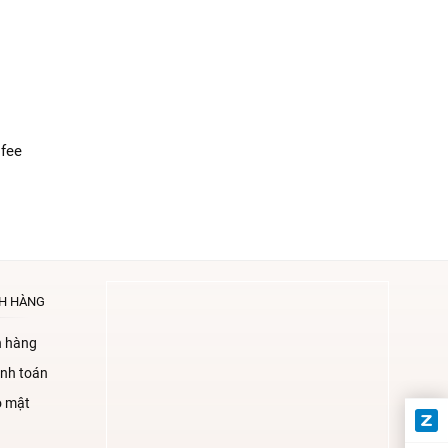
ofee
H HÀNG
n hàng
nh toán
o mật