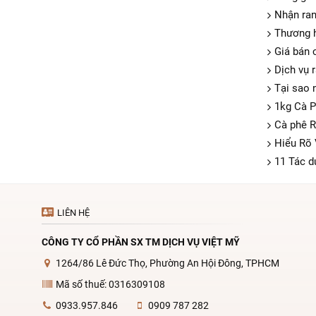
Nhận ran
Thương h
Giá bán 
Dịch vụ 
Tại sao 
1kg Cà P
Cà phê R
Hiểu Rõ
11 Tác d
LIÊN HỆ
CÔNG TY CỔ PHẦN SX TM DỊCH VỤ VIỆT MỸ
1264/86 Lê Đức Thọ, Phường An Hội Đông, TPHCM
Mã số thuế: 0316309108
0933.957.846
0909 787 282