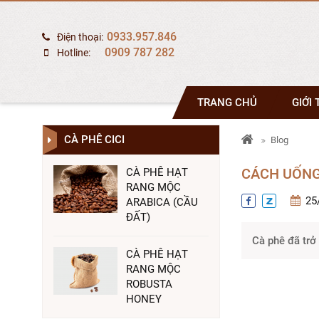
0933.957.846
Điện thoại:
0909 787 282
Hotline:
TRANG CHỦ
GIỚI 
CÀ PHÊ CICI
Blog
CÁCH UỐNG
CÀ PHÊ HẠT
RANG MỘC
25
ARABICA (CẦU
ĐẤT)
Cà phê đã trở 
CÀ PHÊ HẠT
RANG MỘC
ROBUSTA
HONEY