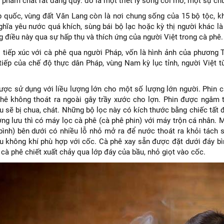
phẩm chất rất đáng quý: đó là một triết lý sống cởi mở, một sự chu
p quốc, vùng đất Văn Lang còn là nơi chung sống của 15 bộ tộc, 
ghĩa yêu nước quá khích, sùng bái bộ lạc hoặc kỳ thị người khác l
g điều này qua sự hấp thụ và thích ứng của người Việt trong cà phê.
 tiếp xúc với cà phê qua người Pháp, vốn là hình ảnh của phương T
tiếp của chế độ thực dân Pháp, vùng Nam kỳ lục tỉnh, người Việt từ
ược sử dụng với liều lượng lớn cho một số lượng lớn người. Phin c
hê không thoát ra ngoài gây trầy xước cho lợn. Phin được ngâm tr
 sẽ bị chua, chát. Những bộ lọc này có kích thước bằng chiếc tất đi
ợng lưu thì có máy lọc cà phê (cà phê phin) với máy trộn cá nhân.
 bình) bên dưới có nhiều lỗ nhỏ mở ra để nước thoát ra khỏi tách s
u không khí phù hợp với cốc. Cà phê xay sẵn được đặt dưới đáy bì
cà phê chiết xuất chảy qua lớp đáy của bầu, nhỏ giọt vào cốc.