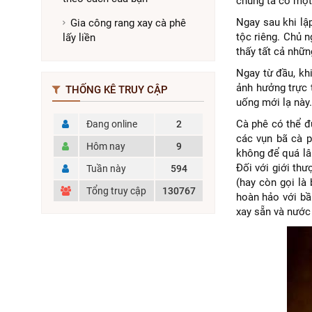
chúng ta có một 
Ngay sau khi lậ
Gia công rang xay cà phê
tộc riêng. Chủ n
lấy liền
thấy tất cả nhữn
Ngay từ đầu, khi
ảnh hưởng trực 
THỐNG KÊ TRUY CẬP
uống mới lạ này.
Cà phê có thể đ
Đang online
2
các vụn bã cà p
Hôm nay
9
không để quá lâu
Đối với giới thư
Tuần này
594
(hay còn gọi là
Tổng truy cập
130767
hoàn hảo với bầ
xay sẵn và nước 