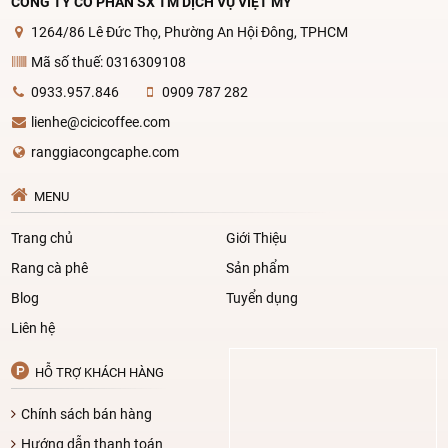
CÔNG TY CỔ PHẦN SX TM DỊCH VỤ VIỆT MỸ
1264/86 Lê Đức Thọ, Phường An Hội Đông, TPHCM
Mã số thuế: 0316309108
0933.957.846
0909 787 282
lienhe@cicicoffee.com
ranggiacongcaphe.com
MENU
Trang chủ
Giới Thiệu
Rang cà phê
Sản phẩm
Blog
Tuyển dụng
Liên hệ
HỖ TRỢ KHÁCH HÀNG
Chính sách bán hàng
Hướng dẫn thanh toán