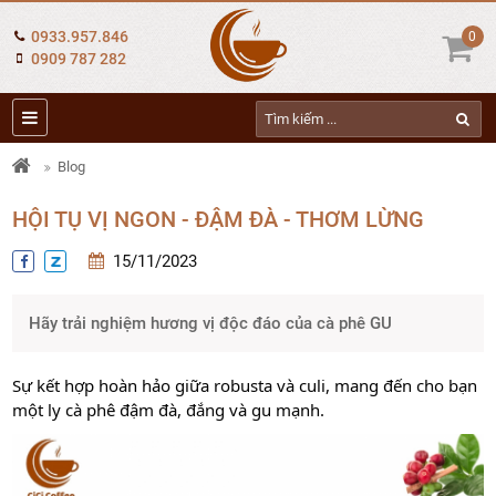
0933.957.846
0
0909 787 282
Blog
HỘI TỤ VỊ NGON - ĐẬM ĐÀ - THƠM LỪNG
15/11/2023
Hãy trải nghiệm hương vị độc đáo của cà phê GU
Sự kết hợp hoàn hảo giữa robusta và culi, mang đến cho bạn
một ly cà phê đậm đà, đắng và gu mạnh.