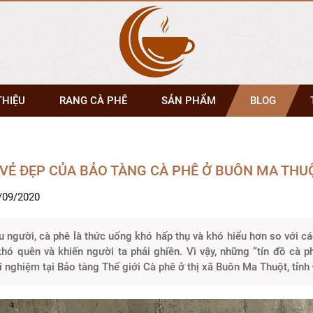
THIỆU
RANG CÀ PHÊ
SẢN PHẨM
BLOG
VẺ ĐẸP CỦA BẢO TÀNG CÀ PHÊ Ở BUÔN MA THU
/09/2020
ều người, cà phê là thức uống khó hấp thụ và khó hiểu hơn so với c
ó quên và khiến người ta phải ghiền. Vì vậy, những “tín đồ cà 
i nghiệm tại Bảo tàng Thế giới Cà phê ở thị xã Buôn Ma Thuột, tỉnh