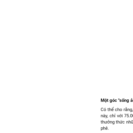
Một góc "sống ảo
Có thể cho rằng,
này, chỉ với 75
thưởng thức nhữn
phê.