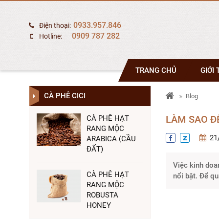
0933.957.846
Điện thoại:
0909 787 282
Hotline:
TRANG CHỦ
GIỚI 
CÀ PHÊ CICI
Blog
LÀM SAO Đ
CÀ PHÊ HẠT
RANG MỘC
21
ARABICA (CẦU
ĐẤT)
Việc kinh doa
CÀ PHÊ HẠT
nổi bật. Để qu
RANG MỘC
ROBUSTA
HONEY