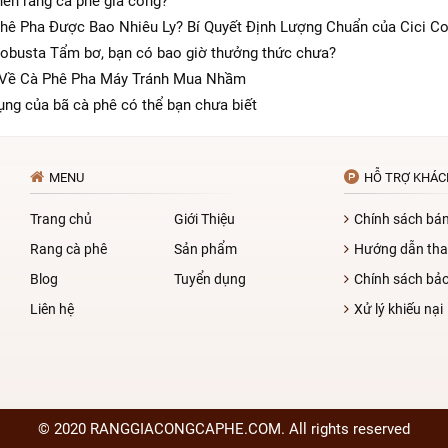
nên rang cà phê gia công?
hê Pha Được Bao Nhiêu Ly? Bí Quyết Định Lượng Chuẩn của Cici C
obusta Tẩm bơ, bạn có bao giờ thưởng thức chưa?
 Về Cà Phê Pha Máy Tránh Mua Nhầm
ụng của bã cà phê có thể bạn chưa biết
MENU
HỖ TRỢ KHÁC
Trang chủ
Giới Thiệu
Chính sách bá
Rang cà phê
Sản phẩm
Hướng dẫn tha
Blog
Tuyển dụng
Chính sách bả
Liên hệ
Xử lý khiếu nại
© 2020 RANGGIACONGCAPHE.COM. All rights reserved