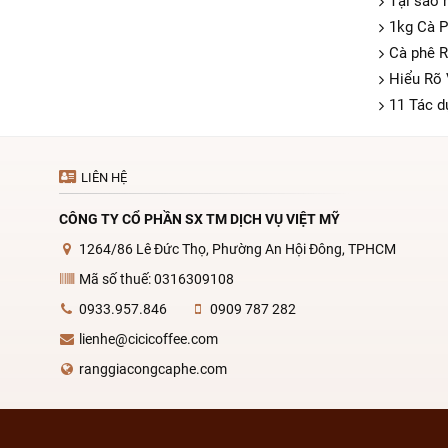
Tại sao 
1kg Cà P
Cà phê R
Hiểu Rõ
11 Tác d
LIÊN HỆ
CÔNG TY CỔ PHẦN SX TM DỊCH VỤ VIỆT MỸ
1264/86 Lê Đức Thọ, Phường An Hội Đông, TPHCM
Mã số thuế: 0316309108
0933.957.846
0909 787 282
lienhe@cicicoffee.com
ranggiacongcaphe.com