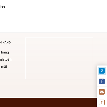
ofee
H HÀNG
n hàng
nh toán
o mật