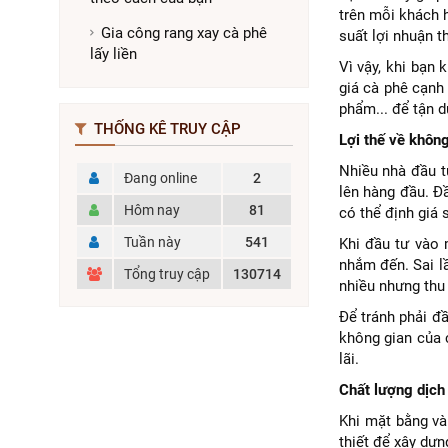
trên mỗi khách h
Gia công rang xay cà phê
suất lợi nhuận 
lấy liền
Vì vậy, khi bạn 
giá cà phê cạnh
phẩm... để tận d
THỐNG KÊ TRUY CẬP
Lợi thế về khôn
Nhiều nhà đầu tư
Đang online
2
lên hàng đầu. Đ
Hôm nay
81
có thể định giá
Tuần này
541
Khi đầu tư vào 
nhắm đến. Sai l
Tổng truy cập
130714
nhiều nhưng thu
Để tránh phải đầ
không gian của 
lãi.
Chất lượng dịch 
Khi mặt bằng và
thiết để xây dựn