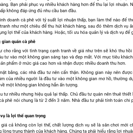
àng. Bạn phải phục vụ nhiều khách hàng hơn để thu lại lợi nhuận. N
thấp không đáp ứng đủ nhu cầu ban đầu.
kinh doanh cà phê với tỷ suất lợi nhuận thấp, bạn làm thế nào để 
 tranh như một chiêu để thu hút khách hàng, sau đó thêm dịch vụ ăn
ụng lợi thế của khách hàng. Hoặc, tối ưu hóa quản lý và dịch vụ để g
g gian quán cà phê
 cho rằng với tình trạng cạnh tranh về giá như trên sẽ khó thu hồi
ầu tư vào một không gian sáng tạo và đẹp mắt. Với mục tiêu khách 
 sản phẩm ở mức giá cao hơn và nhận được nhiều doanh thu hơn.
mặt bằng, các nhà đầu tư nên cẩn thận. Không gian này nên được
ầm của nhiều người là đầu tư vào một không gian mơ hồ, thường dự
 về một không gian không hẳn ấn tượng.
u tư nhiều nhưng hiệu quả lại thấp. Chủ đầu tư quán nên thuê thiết 
cà phê nói chung là từ 2 đến 3 năm. Nhà đầu tư phải tính toán chi 
vụ là lợi thế quan trọng
 giá cả không còn lợi thế, chất lượng dịch vụ sẽ là sân chơi mới c
g lòng trung thành của khách hàng. Chúng ta phải hiểu rằng lợi nhuậ