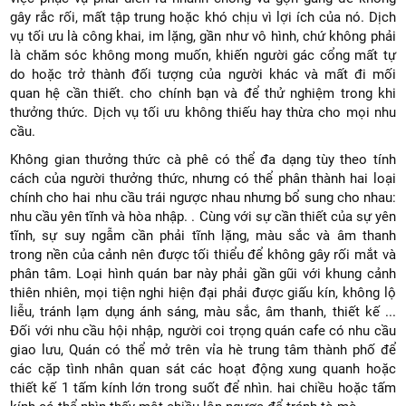
gây rắc rối, mất tập trung hoặc khó chịu vì lợi ích của nó. Dịch
vụ tối ưu là công khai, im lặng, gần như vô hình, chứ không phải
là chăm sóc không mong muốn, khiến người gác cổng mất tự
do hoặc trở thành đối tượng của người khác và mất đi mối
quan hệ cần thiết. cho chính bạn và để thử nghiệm trong khi
thưởng thức. Dịch vụ tối ưu không thiếu hay thừa cho mọi nhu
cầu.
Không gian thưởng thức cà phê có thể đa dạng tùy theo tính
cách của người thưởng thức, nhưng có thể phân thành hai loại
chính cho hai nhu cầu trái ngược nhau nhưng bổ sung cho nhau:
nhu cầu yên tĩnh và hòa nhập. . Cùng với sự cần thiết của sự yên
tĩnh, sự suy ngẫm cần phải tĩnh lặng, màu sắc và âm thanh
trong nền của cảnh nên được tối thiểu để không gây rối mắt và
phân tâm. Loại hình quán bar này phải gần gũi với khung cảnh
thiên nhiên, mọi tiện nghi hiện đại phải được giấu kín, không lộ
liễu, tránh lạm dụng ánh sáng, màu sắc, âm thanh, thiết kế ...
Đối với nhu cầu hội nhập, người coi trọng quán cafe có nhu cầu
giao lưu, Quán có thể mở trên vỉa hè trung tâm thành phố để
các cặp tình nhân quan sát các hoạt động xung quanh hoặc
thiết kế 1 tấm kính lớn trong suốt để nhìn. hai chiều hoặc tấm