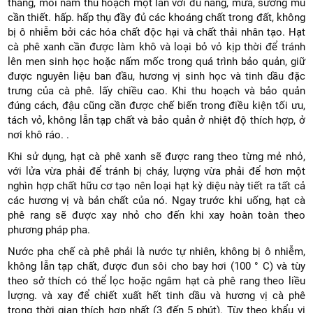
tháng, mỗi năm thu hoạch một lần với đủ nắng, mưa, sương mù
cần thiết. hấp. hấp thụ đầy đủ các khoáng chất trong đất, không
bị ô nhiễm bởi các hóa chất độc hại và chất thải nhân tạo. Hạt
cà phê xanh cần được làm khô và loại bỏ vỏ kịp thời để tránh
lên men sinh học hoặc nấm mốc trong quá trình bảo quản, giữ
được nguyên liệu ban đầu, hương vị sinh học và tinh dầu đặc
trưng của cà phê. lấy chiều cao. Khi thu hoạch và bảo quản
đúng cách, đậu cũng cần được chế biến trong điều kiện tối ưu,
tách vỏ, không lẫn tạp chất và bảo quản ở nhiệt độ thích hợp, ở
nơi khô ráo. .
Khi sử dụng, hạt cà phê xanh sẽ được rang theo từng mẻ nhỏ,
với lửa vừa phải để tránh bị cháy, lượng vừa phải để hơn một
nghìn hợp chất hữu cơ tạo nên loại hạt kỳ diệu này tiết ra tất cả
các hương vị và bản chất của nó. Ngay trước khi uống, hạt cà
phê rang sẽ được xay nhỏ cho đến khi xay hoàn toàn theo
phương pháp pha.
Nước pha chế cà phê phải là nước tự nhiên, không bị ô nhiễm,
không lẫn tạp chất, được đun sôi cho bay hơi (100 ° C) và tùy
theo sở thích có thể lọc hoặc ngâm hạt cà phê rang theo liều
lượng. và xay để chiết xuất hết tinh dầu và hương vị cà phê
trong thời gian thích hợp nhất (3 đến 5 phút). Tùy theo khẩu vị