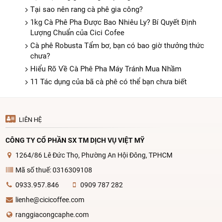
Tại sao nên rang cà phê gia công?
1kg Cà Phê Pha Được Bao Nhiêu Ly? Bí Quyết Định
Lượng Chuẩn của Cici Cofee
Cà phê Robusta Tẩm bơ, bạn có bao giờ thưởng thức
chưa?
Hiểu Rõ Về Cà Phê Pha Máy Tránh Mua Nhầm
11 Tác dụng của bã cà phê có thể bạn chưa biết
LIÊN HỆ
CÔNG TY CỔ PHẦN SX TM DỊCH VỤ VIỆT MỸ
1264/86 Lê Đức Thọ, Phường An Hội Đông, TPHCM
Mã số thuế: 0316309108
0933.957.846
0909 787 282
lienhe@cicicoffee.com
ranggiacongcaphe.com