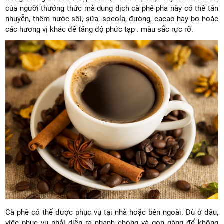
của người thưởng thức mà dung dịch cà phê pha này có thể tán
nhuyễn, thêm nước sôi, sữa, socola, đường, cacao hay bơ hoặc
các hương vị khác để tăng độ phức tạp . màu sắc rực rỡ.
Cà phê có thể được phục vụ tại nhà hoặc bên ngoài. Dù ở đâu,
việc phục vụ phải diễn ra nhanh chóng và gọn gàng để không