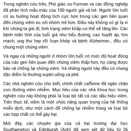
Trong nghiên cứu trên, Phó giáo sư Furman và các đồng nghiệp
đã phân tích mẫu máu của 100 người già và trẻ. Người lớn tuổi
có xu hướng hoạt động tích cực hơn trong các gen liên quan
đến chứng viêm so với nhóm trẻ hơn. Điều này không có gì lạ vì
khi chúng ta già đi, tình trạng viêm khắp cơ thể sẽ tăng lên. Các
bệnh mãn tính của tuổi già như tiểu đường, cao huyết áp, tim
mạch, ung thư hay rối loạn khớp và bệnh Alzheimer… đều có
chung một chứng viêm.
Và ngay cả những người ở nhóm lớn tuổi có mức độ hoạt động
của các gen liên quan đến chứng viêm thấp hơn, họ càng được
bảo vệ chống lại chứng viêm. Và những người này đều có chung
đặc điểm là thường xuyên uống cà phê.
Các nhà nghiên cứu cho biết, chính chất caffeine đã ngăn chặn
con đường viêm nhiễm. Mục tiêu của các nhà khoa học trong
nghiên cứu này không phải là loại bỏ tất cả các dấu hiệu viêm.
Trên thực tế, viêm là một chức năng quan trọng của hệ thống
miễn dịch, như một cách để chống lại nhiễm trùng và loại bỏ
các hợp chất có thể gây hại.
Mới đây, các chuyên gia của cả hai trường đại học
Southampton và Edinburgh (Anh) đã xem xét dữ liệu từ 26