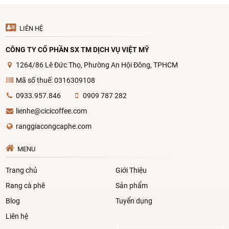
LIÊN HỆ
CÔNG TY CỔ PHẦN SX TM DỊCH VỤ VIỆT MỸ
1264/86 Lê Đức Thọ, Phường An Hội Đông, TPHCM
Mã số thuế: 0316309108
0933.957.846
0909 787 282
lienhe@cicicoffee.com
ranggiacongcaphe.com
MENU
Trang chủ
Giới Thiệu
Rang cà phê
Sản phẩm
Blog
Tuyển dụng
Liên hệ