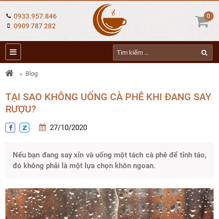
0933.957.846
0
0909 787 282
Blog
TẠI SAO KHÔNG UỐNG CÀ PHÊ KHI ĐANG SAY
RƯỢU?
27/10/2020
Nếu bạn đang say xỉn và uống một tách cà phê để tỉnh táo,
đó không phải là một lựa chọn khôn ngoan.