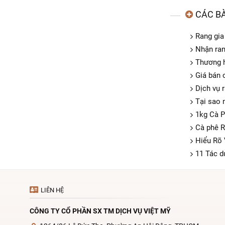
CÁC BÀ
Rang gia
Nhận ran
Thương h
Giá bán 
Dịch vụ 
Tại sao 
1kg Cà P
Cà phê R
Hiểu Rõ
11 Tác d
LIÊN HỆ
CÔNG TY CỔ PHẦN SX TM DỊCH VỤ VIỆT MỸ