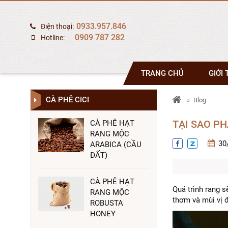
0933.957.846
Điện thoại:
0909 787 282
Hotline:
TRANG CHỦ
GIỚI 
CÀ PHÊ CICI
Blog
TẠI SAO PH
CÀ PHÊ HẠT
RANG MỘC
30
ARABICA (CẦU
ĐẤT)
CÀ PHÊ HẠT
Quá trình rang s
RANG MỘC
thơm và mùi vị đ
ROBUSTA
HONEY