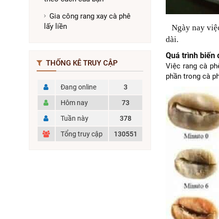
Gia công rang xay cà phê
lấy liền
Ngày nay việc 
dài.
Quá trình biến 
THỐNG KÊ TRUY CẬP
Việc rang cà ph
phần trong cà ph
Đang online
3
Hôm nay
73
Tuần này
378
Tổng truy cập
130551