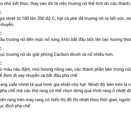
eo nhỏ kết thúc, thay vào đó là việc trương nở thể tích do các thành
C
gia nhiệt từ 180 lên 200 độ C, hạt cà phê đã trương nở ra hết sức, 
 nhuyễn.
C
ầu trương nở đến mức nổ tung, khói bắt đầu bốc lên tạo hương thơm
C
tục trương nở do giải phóng Cacbon dioxit và nổ nhiều hơn.
C
có màu nâu đậm, mùi hương nồng nàn, các thành phần bên trong cũng
để đem đi xay nhuyễn và bắt đầu pha chế.
 rang cafe chính là quá trình gia nhiệt cho hạt. Nhiệt độ bên trên là
pha chế mà các thợ rang có thể chọn dừng quá trình rang ở nhiệt đ
ện rang trên máy rang có hiển thị đồ thị nhiệt theo thời gian, người
ục đích pha chế.