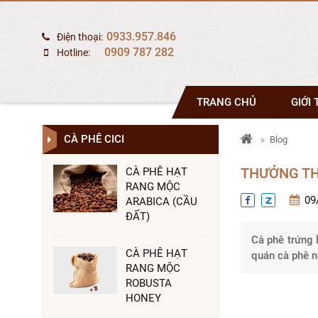
0933.957.846
Điện thoại:
0909 787 282
Hotline:
TRANG CHỦ
GIỚI 
CÀ PHÊ CICI
Blog
THƯỞNG TH
CÀ PHÊ HẠT
RANG MỘC
09
ARABICA (CẦU
ĐẤT)
Cà phê trứng 
CÀ PHÊ HẠT
quán cà phê n
RANG MỘC
ROBUSTA
HONEY