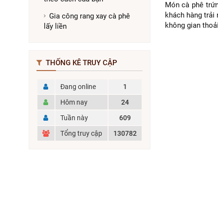
Món cà phê trứn
khách hàng trải
Gia công rang xay cà phê
không gian thoải
lấy liền
THỐNG KÊ TRUY CẬP
Đang online
1
Hôm nay
24
Tuần này
609
Tổng truy cập
130782