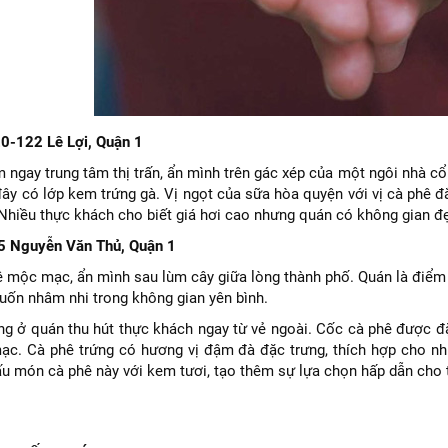
20-122 Lê Lợi, Quận 1
 ngay trung tâm thị trấn, ẩn mình trên gác xép của một ngôi nhà c
đây có lớp kem trứng gà. Vị ngọt của sữa hòa quyện với vị cà phê 
 Nhiều thực khách cho biết giá hơi cao nhưng quán có không gian đẹ
/5 Nguyễn Văn Thủ, Quận 1
 mộc mạc, ẩn mình sau lùm cây giữa lòng thành phố. Quán là điểm
uốn nhâm nhi trong không gian yên bình.
ng ở quán thu hút thực khách ngay từ vẻ ngoài. Cốc cà phê được đặ
ạc. Cà phê trứng có hương vị đậm đà đặc trưng, ​​thích hợp cho nh
ấu món cà phê này với kem tươi, tạo thêm sự lựa chọn hấp dẫn cho t