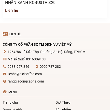
NHÂN XANH ROBUSTA S20
Liên hệ
LIÊN HỆ
CÔNG TY CỔ PHẦN SX TM DỊCH VỤ VIỆT MỸ
1264/86 Lê Đức Thọ, Phường An Hội Đông, TPHCM
Mã số thuế: 0316309108
0933.957.846
0909 787 282
lienhe@cicicoffee.com
ranggiacongcaphe.com
MENU
Trang chủ
Giới Thiệu
Rang cà phê
Sản phẩm