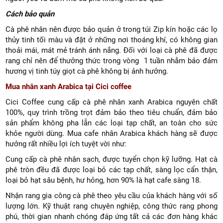
Cách bảo quản
Cà phê nhân nên được bảo quản ở trong túi Zip kín hoặc các lọ
thủy tinh tối màu và đặt ở những nơi thoáng khí, có không gian
thoải mái, mát mẻ tránh ánh nắng. Đối với loại cà phê đã được
rang chỉ nên để thưởng thức trong vòng 1 tuần nhằm bảo đảm
hương vị tinh túy giọt cà phê không bị ảnh hưởng.
Mua nhân xanh Arabica tại Cici coffee
Cici Coffee cung cấp cà phê nhân xanh Arabica nguyên chất
100%, quy trình trồng trọt đảm bảo theo tiêu chuẩn, đảm bảo
sản phẩm không pha lẫn các loại tạp chất, an toàn cho sức
khỏe người dùng. Mua cafe nhân Arabica khách hàng sẽ được
hưởng rất nhiều lợi ích tuyệt vời như:
Cung cấp cà phê nhân sạch, được tuyển chọn kỹ lưỡng. Hạt cà
phê tròn đều đã được loại bỏ các tạp chất, sàng lọc cẩn thận,
loại bỏ hạt sâu bệnh, hư hỏng, hơn 90% là hạt cafe sàng 18.
Nhận rang gia công cà phê theo yêu cầu của khách hàng với số
lượng lớn. Kỹ thuật rang chuyên nghiệp, công thức rang phong
phú, thời gian nhanh chóng đáp ứng tất cả các đơn hàng khác