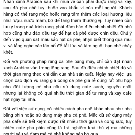
Nhân xanh Arabica sau khi mua về cần phải được rang và xay,
sau đó pha chế tùy thuộc vào khẩu vị của mỗi người. Khách
hàng có thể rang mộc hoặc rang tẩm thêm các loại hương liệu
như rượu, nước mắm, bơ để tăng thêm thương vị. Tuy nhiên cần
lưu ý trong quá trình rang, phải đảm bảo điều chỉnh nhiệt độ phù
hợp cũng như đảo đều tay để hạt cà phê được chín đều. Chú ý
đến việc quan sát màu sắc hạt cà phê, nhận biết thông qua mùi
vị và lắng nghe các lần nổ để tắt lửa và làm nguội hạn chế cháy
khét.
Đối với phương pháp rang cà phê bằng máy, chỉ cần đặt nhân
xanh Arabica vào trong lồng rang. Sau đó điều chỉnh nhiệt độ và
thời gian rang theo chỉ dẫn của nhà sản xuất. Ngày nay việc lựa
chọn các dịch vụ rang gia công cà phê giá rẻ cũng rất phù hợp
cho đối tượng có nhu cầu sử dụng cafe sạch, nguyên chất
nhưng lại không có quá nhiều thời gian để tự rang và xay cafe
hạt ngay tại nhà.
Đối với việc sử dụng, có nhiều cách pha chế khác nhau như pha
bằng phin hoặc sử dụng máy pha cà phê. Mặc dù sử dụng máy
pha cafe sẽ tiết kiệm được rất nhiều thời gian và công sức, tuy
nhiên cafe pha phin cũng là trả nghiệm khá thú vị mà những
người yêu và đam mê cà phê không nên bỏ qua.